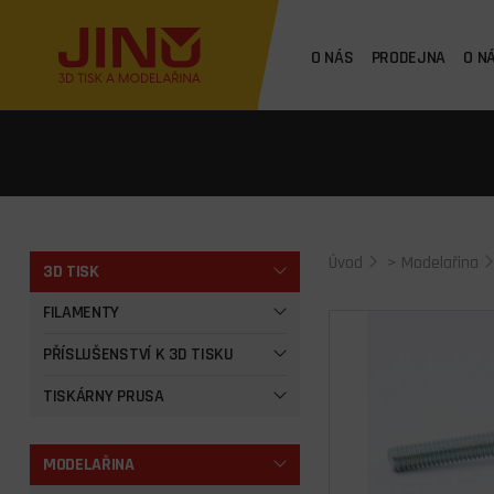
O NÁS
PRODEJNA
O N
Úvod
>
Modelařina
3D TISK
FILAMENTY
PŘÍSLUŠENSTVÍ K 3D TISKU
TISKÁRNY PRUSA
MODELAŘINA