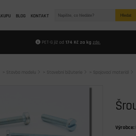
ÁKUPU
BLOG
KONTAKT
Hledat
PET-G již od
174 Kč za kg
zde.
>
Stavba modelu
>
Stavební bižuterie
>
Spojovací materiál
Šro
Výrobce: