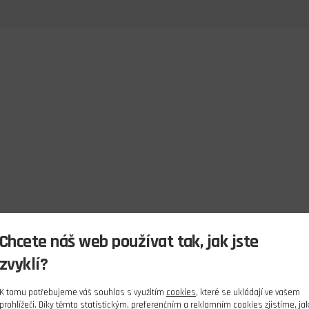
Chcete náš web používat tak, jak jste
zvyklí?
K tomu potřebujeme váš souhlas s využitím
cookies
, které se ukládají ve vašem
prohlížeči. Díky těmto statistickým, preferenčním a reklamním cookies zjistíme, ja