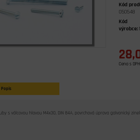
Kód prod
050548
Kód
výrobce:
28,
Cena s DPH
Popis
uby s válcovou hlavou M4x30, DIN 84A, povrchová úprava galvanický zinek
s