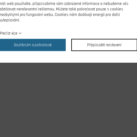
náš web používáte, přizpůsobíme vám zobrazené informace a nebudeme vás
obtěžovat nerelevantní reklamou. Můžete také pokračovat pouze s cookies
nezbytnými pro fungování webu. Cookies nám dodávají energii pro další
vylepšování.
Přečíst více
Souhlasím a pokračovat
Přizpůsobit nastavení