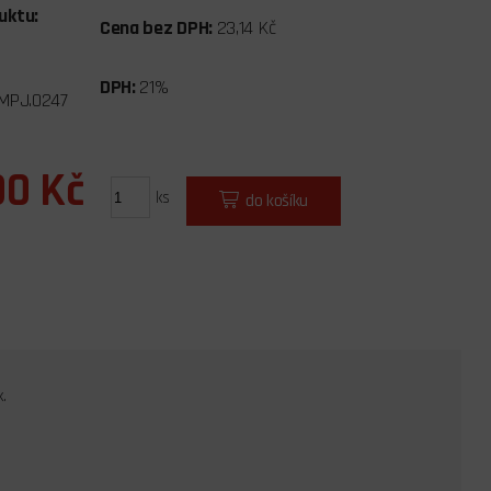
uktu:
Cena bez DPH:
23,14 Kč
DPH:
21%
MPJ.0247
00 Kč
ks
do košíku
.