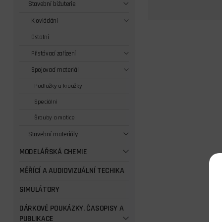
Stavební bižuterie
K ovládání
Ostatní
Přistávací zařízení
Spojovací materiál
Podložky a kroužky
Speciální
Šrouby a matice
Stavební materiály
MODELÁŘSKÁ CHEMIE
MĚŘÍCÍ A AUDIOVIZUÁLNÍ TECHIKA
SIMULÁTORY
DÁRKOVÉ POUKÁZKY, ČASOPISY A
PUBLIKACE