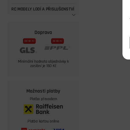
RC MODELY LODÍ A PŘISLUŠENSTVÍ
Doprava
Od 59 Kč
Od 69 Kč
Minimální hodnota objednávky k
zaslání je 150 Kč
Možnosti platby
Platba převodem
Platba kartou online