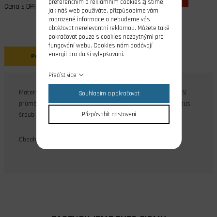
preferenčním a reklamním cookies zjistíme,
Cena s DPH
jak náš web používáte, přizpůsobíme vám
zobrazené informace a nebudeme vás
obtěžovat nerelevantní reklamou. Můžete také
pokračovat pouze s cookies nezbytnými pro
fungování webu. Cookies nám dodávají
energii pro další vylepšování.
Popis
Přečíst více
Materiál mosaz, povrch niklován. Díra průměr 3,5 mm, vnější
Souhlasím a pokračovat
průměr 9 mm, šířka 4,5 mm. Součástí balení je stavěcí imbus
šroub M3.
Přizpůsobit nastavení
Obsah balení: 4 ks