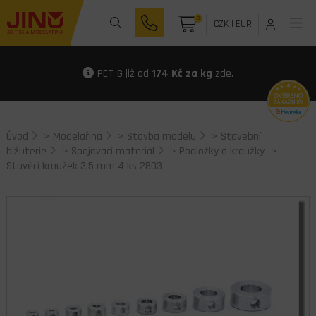
0
CZK
|
EUR
PET-G již od
174 Kč za kg
zde.
Úvod
>
Modelařina
>
Stavba modelu
>
Stavební
bižuterie
>
Spojovací materiál
>
Podložky a kroužky
>
Stavěcí kroužek 3,5 mm 4 ks 2803