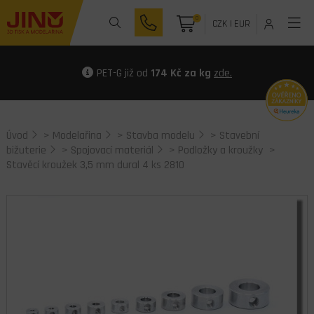
0
CZK
|
EUR
PET-G již od
174 Kč za kg
zde.
Úvod
>
Modelařina
>
Stavba modelu
>
Stavební
bižuterie
>
Spojovací materiál
>
Podložky a kroužky
>
Stavěcí kroužek 3,5 mm dural 4 ks 2810