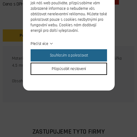
jak náš web používáte, přizpůsobíme vám
Cena s DPH
zobrazené informace a nebudeme vás
obtěžovat nerelevantní reklamou. Můžete také
pokračovat pouze s cookies nezbytnými pro
fungování webu. Cookies nám dodávají
energii pro další vylepšování.
Popis
Přečíst více
Souhlasím a pokračovat
Materiál dural. Díra průměr 3,5 mm, vnější průměr 9 mm, šířka
4,5 mm. Součástí balení je stavěcí imbus šroub M3.
Přizpůsobit nastavení
Obsah balení: 4 ks
ZASTUPUJEME TYTO FIRMY