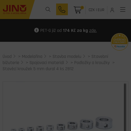
0
CZK
|
EUR
PET-G již od
174 Kč za kg
zde.
Úvod
>
Modelařina
>
Stavba modelu
>
Stavební
bižuterie
>
Spojovací materiál
>
Podložky a kroužky
>
Stavěcí kroužek 5 mm dural 4 ks 2812