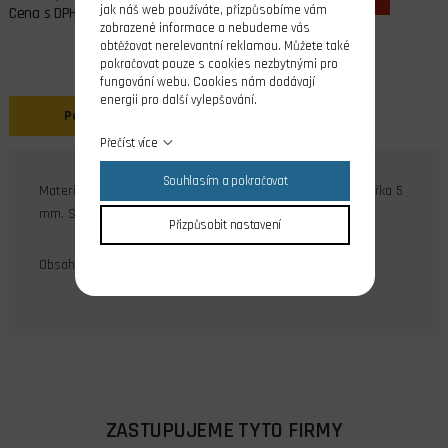
jak náš web používáte, přizpůsobíme vám
Cena s DPH
zobrazené informace a nebudeme vás
obtěžovat nerelevantní reklamou. Můžete také
pokračovat pouze s cookies nezbytnými pro
fungování webu. Cookies nám dodávají
energii pro další vylepšování.
Popis
Přečíst více
Souhlasím a pokračovat
Materiál dural. Díra průměr 5 mm, vnější průměr 10 mm, šířka 5
mm. Součástí balení je stavěcí imbus šroub M4.
Přizpůsobit nastavení
Obsah balení: 4 ks
ZASTUPUJEME TYTO FIRMY