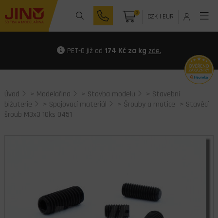
0
CZK
|
EUR
PET-G již od
174 Kč za kg
zde.
Úvod
>
Modelařina
>
Stavba modelu
>
Stavební
bižuterie
>
Spojovací materiál
>
Šrouby a matice
> Stavěcí
šroub M3x3 10ks 0451