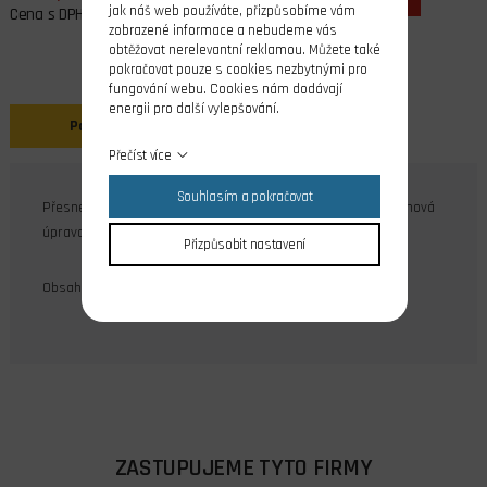
jak náš web používáte, přizpůsobíme vám
Cena s DPH
zobrazené informace a nebudeme vás
obtěžovat nerelevantní reklamou. Můžete také
pokračovat pouze s cookies nezbytnými pro
fungování webu. Cookies nám dodávají
energii pro další vylepšování.
Popis
Přečíst více
Souhlasím a pokračovat
Přesné ocelové stavěcí imbus šrouby M3x3, DIN 913, povrchová
úprava černění.
Přizpůsobit nastavení
Obsah balení: 10 ks
ZASTUPUJEME TYTO FIRMY