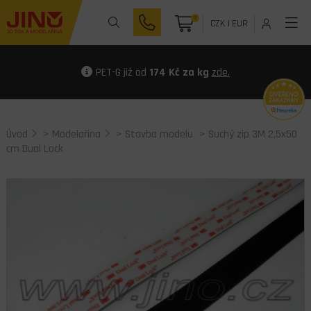
0
CZK
|
EUR
PET-G již od
174 Kč za kg
zde.
Úvod
>
Modelařina
>
Stavba modelu
> Suchý zip 3M 2,5x50
cm Dual Lock