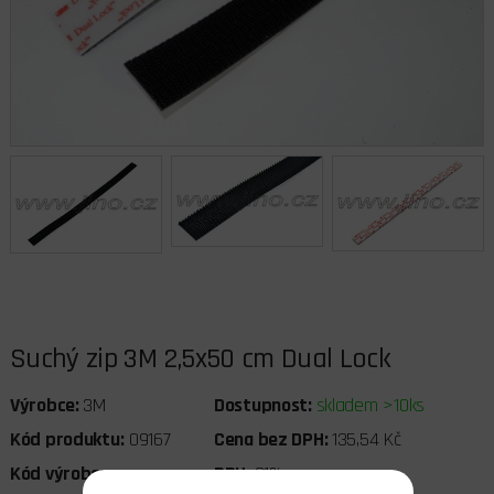
Suchý zip 3M 2,5x50 cm Dual Lock
Výrobce:
3M
Dostupnost:
skladem >10ks
Kód produktu:
09167
Cena bez DPH:
135,54 Kč
Kód výrobce:
DPH:
21%