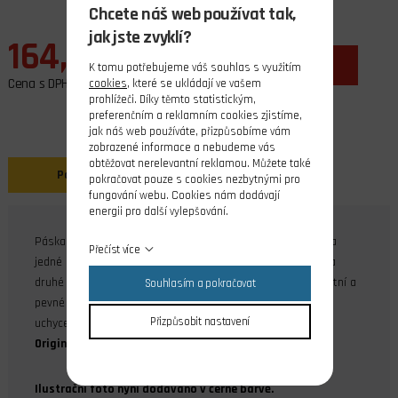
Chcete náš web používat tak,
jak jste zvyklí?
164,00 Kč
ks
do košíku
K tomu potřebujeme váš souhlas s využitím
Cena s DPH
cookies
, které se ukládají ve vašem
prohlížeči. Díky těmto statistickým,
preferenčním a reklamním cookies zjistíme,
jak náš web používáte, přizpůsobíme vám
zobrazené informace a nebudeme vás
obtěžovat nerelevantní reklamou. Můžete také
Popis
pokračovat pouze s cookies nezbytnými pro
fungování webu. Cookies nám dodávají
energii pro další vylepšování.
Páska 3M je opatřena množstvím zámků ve tvaru hříbku na
Přečíst více
jedné straně a samolepicí páskou na pružném podkladu na
druhé straně. Patentovaný systém DualLock zaručuje kvalitní a
Souhlasím a pokračovat
pevné spojení dvou kusů pásky. Ideálně se hodí např. pro
Přizpůsobit nastavení
uchycení přijímače, regulátoru, akumulátoru v modelu atp.
Originální výrobek firmy 3M
Ilustrační foto nyní dodáváno v černé barvě.