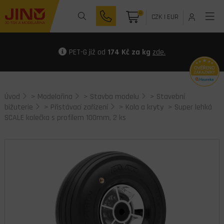
0
CZK
|
EUR
PET-G již od
174 Kč za kg
zde.
Úvod
>
Modelařina
>
Stavba modelu
>
Stavební
bižuterie
>
Přistávací zařízení
>
Kola a kryty
> Super lehká
SCALE kolečka s profilem 100mm, 2 ks