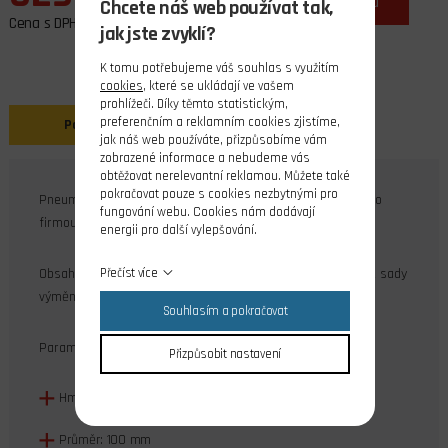
do košíku
Chcete náš web používat tak,
Cena s DPH
jak jste zvyklí?
K tomu potřebujeme váš souhlas s využitím
cookies
, které se ukládají ve vašem
prohlížeči. Díky těmto statistickým,
preferenčním a reklamním cookies zjistíme,
Popis
jak náš web používáte, přizpůsobíme vám
zobrazené informace a nebudeme vás
obtěžovat nerelevantní reklamou. Můžete také
pokračovat pouze s cookies nezbytnými pro
Pneumatické nafukovací kolo od firmy Kavan (nyní vyráběno
fungování webu. Cookies nám dodávají
firmou Pelikán)
energii pro další vylepšování.
Přečíst více
Obsah balení: 2 kola + mosazná redukce na nafukování + 2 sady
výměních pouzder na přůměr 5 a 6 mm.
Souhlasím a pokračovat
Parametry
Přizpůsobit nastavení
Hmotnost: 51 g
Průměr: 100 mm