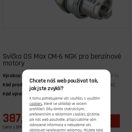
Svíčka OS Max CM-6 NGK pro benzínové
motory
Výrobce:
OS Engine
Dostupnost:
skladem 2 ks
Chcete náš web používat tak,
Kód produktu:
042863
Cena bez DPH:
319,83 Kč
jak jste zvyklí?
Kód výrobce:
OS71669000
DPH:
21%
K tomu potřebujeme váš souhlas s využitím
cookies
, které se ukládají ve vašem
prohlížeči. Díky těmto statistickým,
387,00 Kč
preferenčním a reklamním cookies zjistíme,
jak náš web používáte, přizpůsobíme vám
ks
do košíku
zobrazené informace a nebudeme vás
Cena s DPH
obtěžovat nerelevantní reklamou. Můžete také