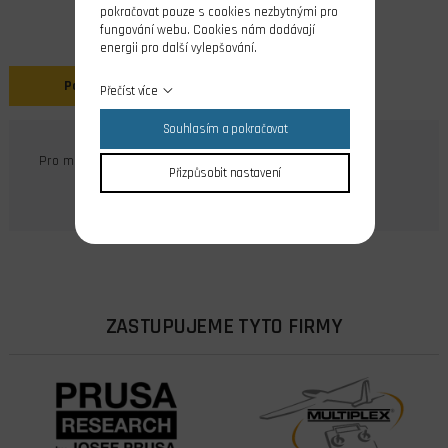
pokračovat pouze s cookies nezbytnými pro
fungování webu. Cookies nám dodávají
energii pro další vylepšování.
Popis
Přečíst více
Souhlasím a pokračovat
Pro motory OS MAX GT-22,33,55 a 60.
Přizpůsobit nastavení
ZASTUPUJEME TYTO FIRMY