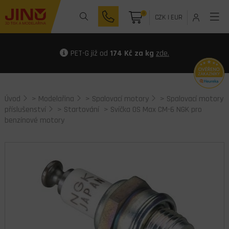
0
CZK
|
EUR
PET-G již od
174 Kč za kg
zde.
Úvod
>
Modelařina
>
Spalovací motory
>
Spalovací motory
příslušenství
>
Startování
> Svíčka OS Max CM-6 NGK pro
benzínové motory