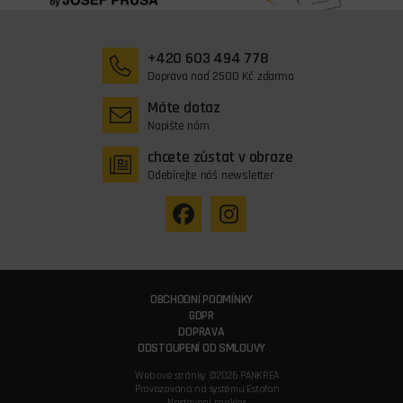
+420 603 494 778
Doprava nad 2500 Kč zdarma
Máte dotaz
Napište nám
chcete zůstat v obraze
Odebírejte náš newsletter
OBCHODNÍ PODMÍNKY
GDPR
DOPRAVA
ODSTOUPENÍ OD SMLOUVY
Webové stránky ©2026 PANKREA
Provozováno na systému Estofan
Nastavení cookies