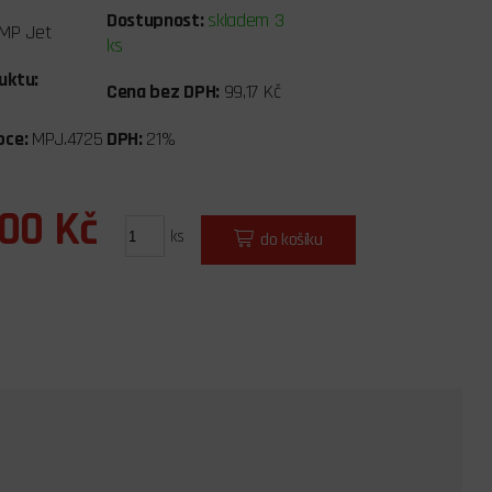
Dostupnost:
skladem 3
MP Jet
ks
uktu:
Cena bez DPH:
99,17 Kč
bce:
MPJ.4725
DPH:
21%
,00 Kč
ks
do košíku