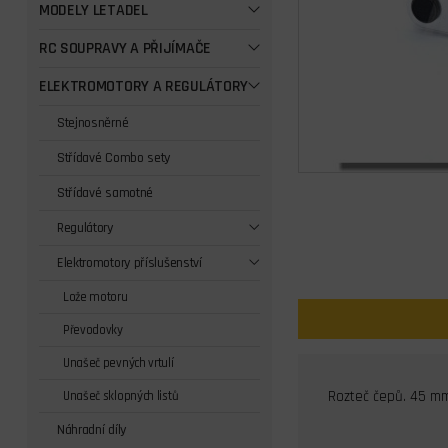
MODELY LETADEL
RC SOUPRAVY A PŘIJÍMAČE
ELEKTROMOTORY A REGULÁTORY
Stejnosněrné
Střídavé Combo sety
Střídavé samotné
Regulátory
Elektromotory příslušenství
Lože motoru
Převodovky
Unašeč pevných vrtulí
Rozteč čepů. 45 m
Unašeč sklopných listů
Náhradní díly