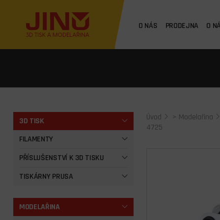
O NÁS
PRODEJNA
O N
Úvod
>
Modelařina
3D TISK
4725
FILAMENTY
PŘÍSLUŠENSTVÍ K 3D TISKU
TISKÁRNY PRUSA
MODELAŘINA