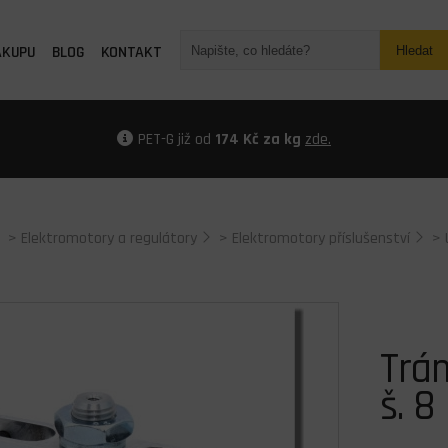
ÁKUPU
BLOG
KONTAKT
Hledat
PET-G již od
174 Kč za kg
zde.
>
Elektromotory a regulátory
>
Elektromotory příslušenství
>
Trá
š. 