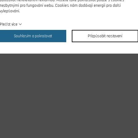
nezbytnými pro fungování webu. Cookies nám dodávají energii pro další
vylepšování.
Přečíst více
Souhlasím a pokračovat
Přizpůsobit nastavení