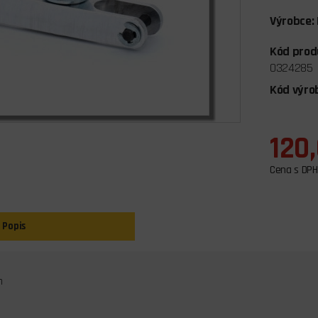
Výrobce:
Kód prod
0324285
Kód výro
120
Cena s DPH
Popis
m