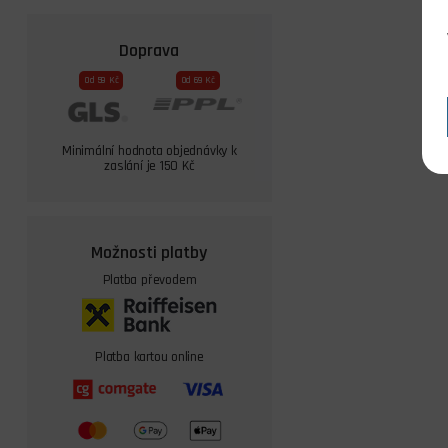
Doprava
Od 59 Kč
Od 69 Kč
Minimální hodnota objednávky k
zaslání je 150 Kč
Možnosti platby
Platba převodem
Platba kartou online