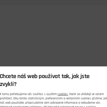
Chcete náš web používat tak, jak jste
zvyklí?
K tomu potřebujeme váš souhlas s využitím
cookies
, které se ukládají ve vašem
prohlížeči. Díky těmto statistickým, preferenčním a reklamním cookies zjistíme, ja
náš web používáte, přizpůsobíme vám zobrazené informace a nebudeme vás
obtěžovat nerelevantní reklamou. Můžete také pokračovat pouze s cookies