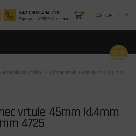
+420 603 494 778
0
CZK
|
EUR
Doprava nad 2500 Kč zdarma
Unašeč sklopných listů
> Trámec vrtule 45mm kl.4mm š. 8 mm
mec vrtule 45mm kl.4mm
8 mm 4725