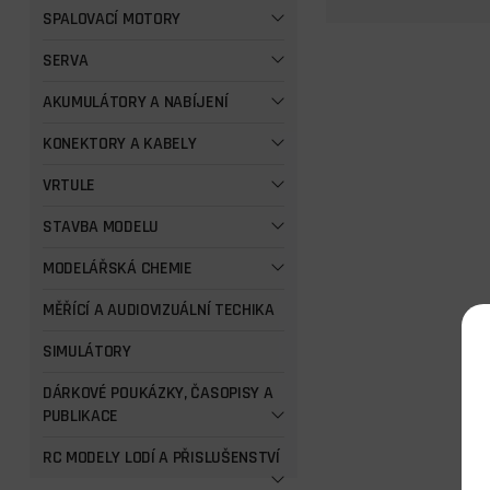
SPALOVACÍ MOTORY
SERVA
AKUMULÁTORY A NABÍJENÍ
KONEKTORY A KABELY
VRTULE
STAVBA MODELU
MODELÁŘSKÁ CHEMIE
MĚŘÍCÍ A AUDIOVIZUÁLNÍ TECHIKA
SIMULÁTORY
DÁRKOVÉ POUKÁZKY, ČASOPISY A
PUBLIKACE
RC MODELY LODÍ A PŘISLUŠENSTVÍ