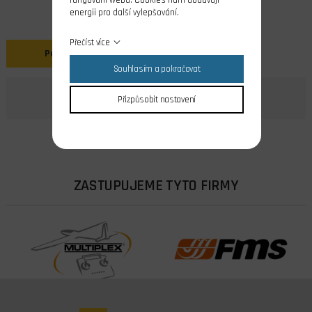
fungování webu. Cookies nám dodávají
energii pro další vylepšování.
Přečíst více
Popis
Souhlasím a pokračovat
Přizpůsobit nastavení
ZASTUPUJEME TYTO FIRMY