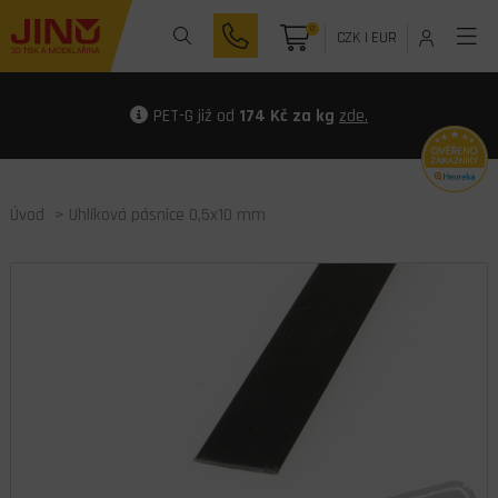
0
CZK
|
EUR
PET-G již od
174 Kč za kg
zde.
Úvod
> Uhlíková pásnice 0,5x10 mm