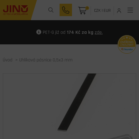
0
CZK
|
EUR
PET-G již od
174 Kč za kg
zde.
Úvod
> Uhlíková pásnice 0,5x3 mm