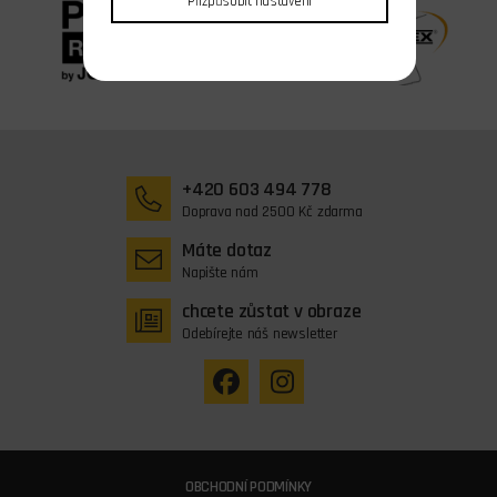
Přizpůsobit nastavení
+420 603 494 778
Doprava nad 2500 Kč zdarma
Máte dotaz
Napište nám
chcete zůstat v obraze
Odebírejte náš newsletter
OBCHODNÍ PODMÍNKY