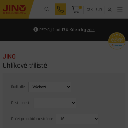
0
CZK
|
EUR
PET-G již od
174 Kč za kg
zde.
JINO
Uhlíkové třílisté
Řadit dle:
Dostupnost:
Počet produktů na stránce