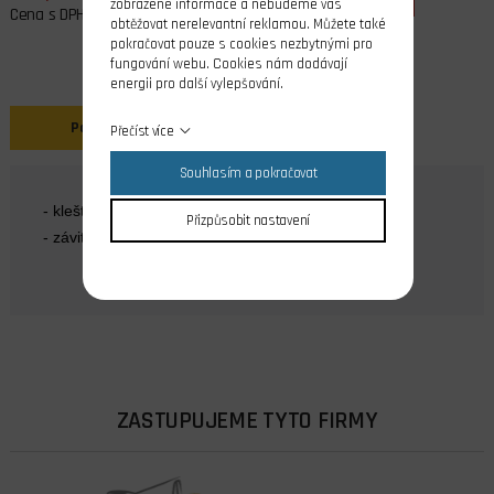
zobrazené informace a nebudeme vás
Cena s DPH
obtěžovat nerelevantní reklamou. Můžete také
pokračovat pouze s cookies nezbytnými pro
fungování webu. Cookies nám dodávají
energii pro další vylepšování.
Popis
Přečíst více
Souhlasím a pokračovat
- kleština 4 mm
Přizpůsobit nastavení
- závit M6
ZASTUPUJEME TYTO FIRMY