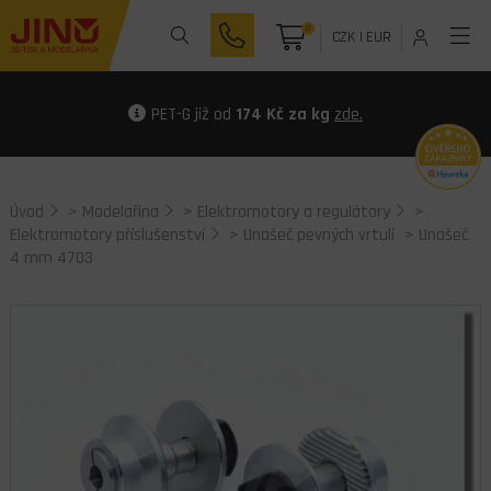
0
CZK
|
EUR
PET-G již od
174 Kč za kg
zde.
Úvod
>
Modelařina
>
Elektromotory a regulátory
>
Elektromotory příslušenství
>
Unašeč pevných vrtulí
> Unašeč
4 mm 4703