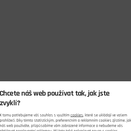
Chcete náš web používat tak, jak jste
zvyklí?
K tomu potřebujeme váš souhlas s využitím
cookies
, které se ukládají ve vašem
prohlížeči. Díky těmto statistickým, preferenčním a reklamním cookies zjistíme, ja
náš web používáte, přizpůsobíme vám zobrazené informace a nebudeme vás
obtěžovat nerelevantní reklamou. Můžete také pokračovat pouze s cookies