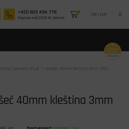
+420 603 494 778
0
CZK
|
EUR
Doprava nad 2500 Kč zdarma
Unašeč pevných vrtulí
> Unašeč 40mm kleština 3mm 7021
šeč 40mm kleština 3mm
1
MP Jet
Dostupnost:
skladem 2 ks