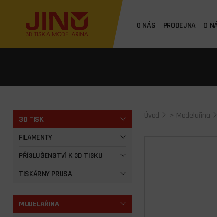
O NÁS
PRODEJNA
O N
Úvod
>
Modelařina
3D TISK
FILAMENTY
PŘÍSLUŠENSTVÍ K 3D TISKU
TISKÁRNY PRUSA
MODELAŘINA