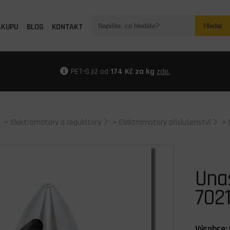
ÁKUPU
BLOG
KONTAKT
Hledat
PET-G již od
174 Kč za kg
zde.
>
Elektromotory a regulátory
>
Elektromotory příslušenství
>
Una
702
Výrobce: