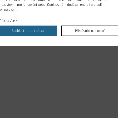
nezbytnými pro fungování webu. Cookies nám dodávají energii pro další
vylepšování.
Přečíst více
Souhlasím a pokračovat
Přizpůsobit nastavení