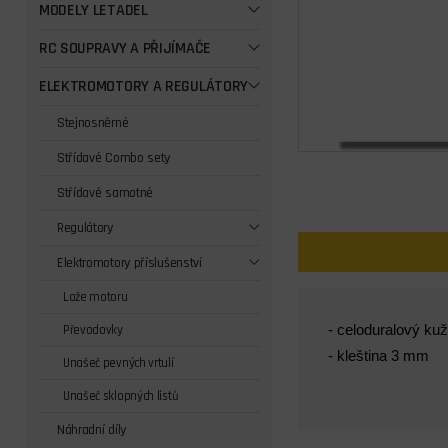
MODELY LETADEL
RC SOUPRAVY A PŘIJÍMAČE
ELEKTROMOTORY A REGULÁTORY
Stejnosněrné
Střídavé Combo sety
Střídavé samotné
Regulátory
Elektromotory příslušenství
Lože motoru
- celoduralový kuž
Převodovky
- kleština 3 mm
Unašeč pevných vrtulí
Unašeč sklopných listů
Náhradní díly