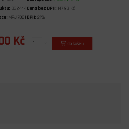
uktu:
032444
Cena bez DPH:
147,93 Kč
bce:
MPJ.7021
DPH:
21%
,00 Kč
ks
do košíku