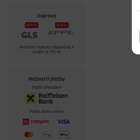
Doprava
Od 59 Kč
Od 69 Kč
Minimální hodnota objednávky k
zaslání je 150 Kč
Možnosti platby
Platba převodem
Platba kartou online