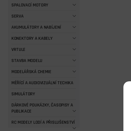
SPALOVACÍ MOTORY
SERVA
AKUMULÁTORY A NABÍJENÍ
KONEKTORY A KABELY
VRTULE
STAVBA MODELU
MODELÁŘSKÁ CHEMIE
MĚŘÍCÍ A AUDIOVIZUÁLNÍ TECHIKA
SIMULÁTORY
DÁRKOVÉ POUKÁZKY, ČASOPISY A
PUBLIKACE
RC MODELY LODÍ A PŘISLUŠENSTVÍ