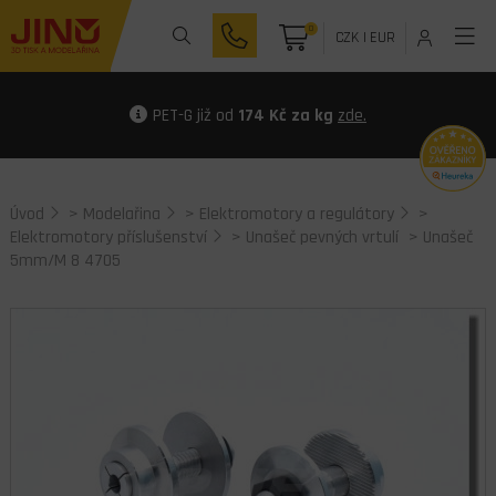
0
CZK
|
EUR
PET-G již od
174 Kč za kg
zde.
Úvod
>
Modelařina
>
Elektromotory a regulátory
>
Elektromotory příslušenství
>
Unašeč pevných vrtulí
> Unašeč
5mm/M 8 4705