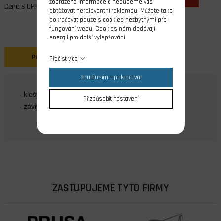
zobrazené informace a nebudeme vás
Cena s DPH
obtěžovat nerelevantní reklamou. Můžete také
pokračovat pouze s cookies nezbytnými pro
fungování webu. Cookies nám dodávají
energii pro další vylepšování.
Popis
Přečíst více
Souhlasím a pokračovat
- kleština 5 mm
Přizpůsobit nastavení
- závit M8
ZASTUPUJEME TYTO FIRMY