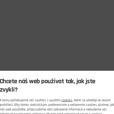
Chcete náš web používat tak, jak jste
zvyklí?
K tomu potřebujeme váš souhlas s využitím
cookies
, které se ukládají ve vašem
prohlížeči. Díky těmto statistickým, preferenčním a reklamním cookies zjistíme, ja
náš web používáte, přizpůsobíme vám zobrazené informace a nebudeme vás
obtěžovat nerelevantní reklamou. Můžete také pokračovat pouze s cookies