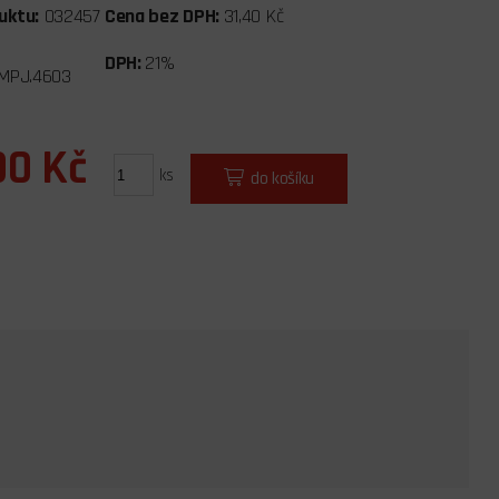
uktu:
032457
Cena bez DPH:
31,40 Kč
DPH:
21%
MPJ.4603
00 Kč
ks
do košíku