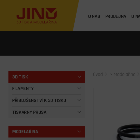
O NÁS
PRODEJNA
O N
Úvod
>
Modelařina
3D TISK
FILAMENTY
PŘÍSLUŠENSTVÍ K 3D TISKU
TISKÁRNY PRUSA
MODELAŘINA