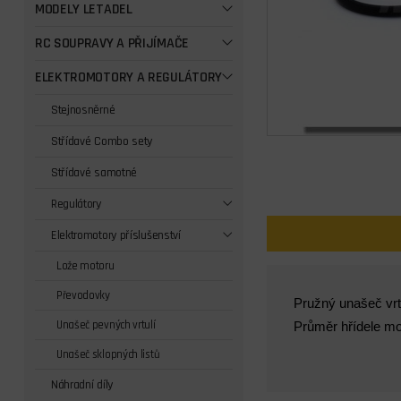
MODELY LETADEL
RC SOUPRAVY A PŘIJÍMAČE
ELEKTROMOTORY A REGULÁTORY
Stejnosněrné
Střídavé Combo sety
Střídavé samotné
Regulátory
Elektromotory příslušenství
Lože motoru
Převodovky
Pružný unašeč vr
Unašeč pevných vrtulí
Průměr hřídele mo
Unašeč sklopných listů
Náhradní díly