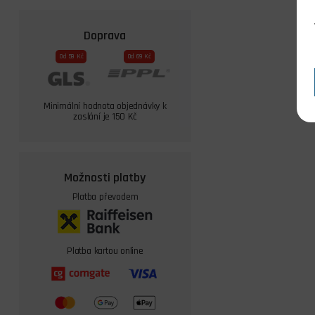
Doprava
Od 59 Kč
Od 69 Kč
Minimální hodnota objednávky k
zaslání je 150 Kč
Možnosti platby
Platba převodem
Platba kartou online