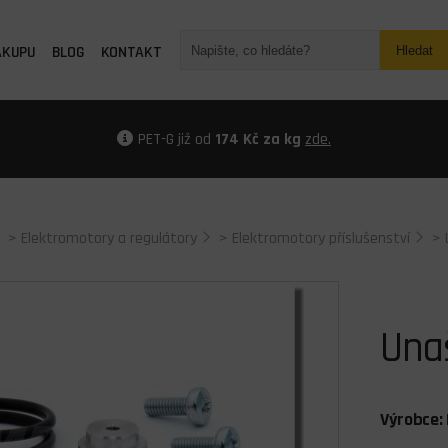
ÁKUPU
BLOG
KONTAKT
Hledat
PET-G již od
174 Kč za kg
zde.
>
Elektromotory a regulátory
>
Elektromotory příslušenství
>
Una
Výrobce: