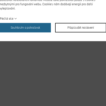
nezbytnými pro fungování webu. Cookies nám dodávají energii pro další
vylepšování.
Přečíst více
Souhlasím a pokračovat
Přizpůsobit nastavení