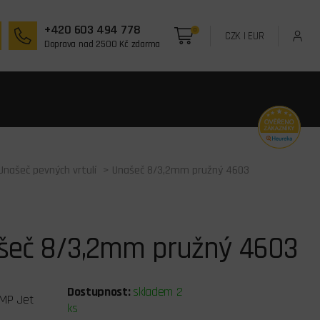
+420 603 494 778
0
CZK
|
EUR
Doprava nad 2500 Kč zdarma
Unašeč pevných vrtulí
> Unašeč 8/3,2mm pružný 4603
šeč 8/3,2mm pružný 4603
Dostupnost:
skladem 2
MP Jet
ks