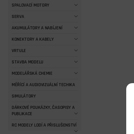
SPALOVACÍ MOTORY
SERVA
AKUMULÁTORY A NABÍJENÍ
KONEKTORY A KABELY
VRTULE
STAVBA MODELU
MODELÁŘSKÁ CHEMIE
MĚŘÍCÍ A AUDIOVIZUÁLNÍ TECHIKA
SIMULÁTORY
DÁRKOVÉ POUKÁZKY, ČASOPISY A
PUBLIKACE
RC MODELY LODÍ A PŘISLUŠENSTVÍ