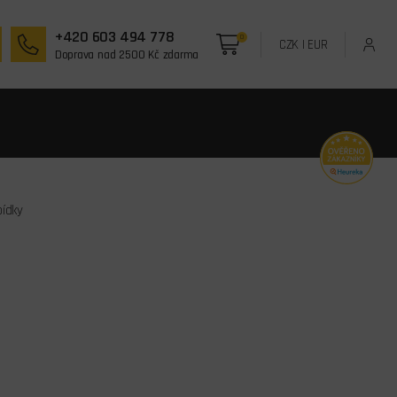
+420 603 494 778
0
CZK
|
EUR
Doprava nad 2500 Kč zdarma
bídky