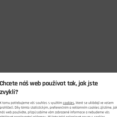
Chcete náš web používat tak, jak jste
zvyklí?
K tomu potřebujeme váš souhlas s využitím
cookies
, které se ukládají ve vašem
prohlížeči. Díky těmto statistickým, preferenčním a reklamním cookies zjistíme, ja
náš web používáte, přizpůsobíme vám zobrazené informace a nebudeme vás
obtěžovat nerelevantní reklamou. Můžete také pokračovat pouze s cookies