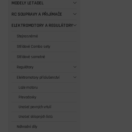
MODELY LETADEL
RC SOUPRAVY A PŘIJÍMAČE
ELEKTROMOTORY A REGULÁTORY
Stejnosněrné
Střídavé Combo sety
Střídavé samotné
Regulátory
Elektromotory příslušenství
Lože motoru
Převodovky
Unašeč pevných vrtulí
Unašeč sklopných listů
Náhradní díly