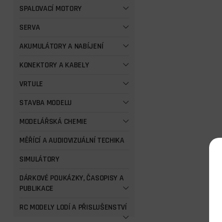
SPALOVACÍ MOTORY
SERVA
AKUMULÁTORY A NABÍJENÍ
KONEKTORY A KABELY
VRTULE
STAVBA MODELU
MODELÁŘSKÁ CHEMIE
MĚŘÍCÍ A AUDIOVIZUÁLNÍ TECHIKA
SIMULÁTORY
DÁRKOVÉ POUKÁZKY, ČASOPISY A
PUBLIKACE
RC MODELY LODÍ A PŘISLUŠENSTVÍ