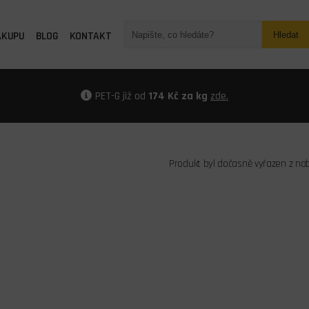
ÁKUPU
BLOG
KONTAKT
Hledat
PET-G již od
174 Kč za kg
zde.
Produkt byl dočasně vyřazen z na