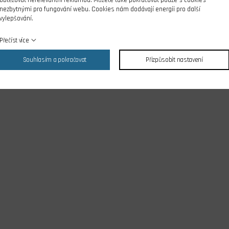
nezbytnými pro fungování webu. Cookies nám dodávají energii pro další
vylepšování.
Přečíst více
Souhlasím a pokračovat
Přizpůsobit nastavení