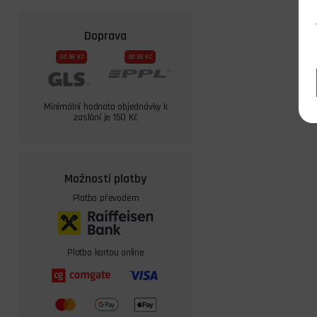
Doprava
Od 59 Kč
Od 69 Kč
Minimální hodnota objednávky k
zaslání je 150 Kč
Možnosti platby
Platba převodem
Platba kartou online