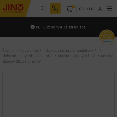
0
CZK
|
EUR
PET-G již od
174 Kč za kg
zde.
Úvod
>
Modelařina
>
Elektromotory a regulátory
>
Elektromotory příslušenství
>
Unašeč sklopných listů
> Unašeč
sklopný 30/5 š.8mm FAI