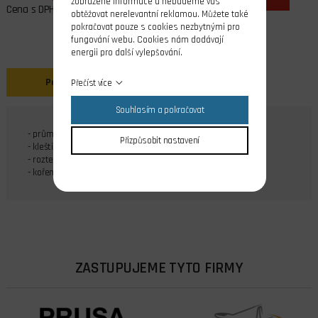
zobrazené informace a nebudeme vás
Cena s DPH
obtěžovat nerelevantní reklamou. Můžete také
pokračovat pouze s cookies nezbytnými pro
fungování webu. Cookies nám dodávají
energii pro další vylepšování.
Popis
Přečíst více
Souhlasím a pokračovat
- průměr kužele 40 mm
Přizpůsobit nastavení
- kleština 3 mm
- rozteč čepu 35 mm
- kořen listu 8mm
ZASTUPUJEME TYTO FIRMY