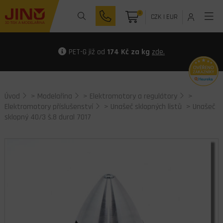
0
CZK
|
EUR
PET-G již od
174 Kč za kg
zde.
Úvod
>
Modelařina
>
Elektromotory a regulátory
>
Elektromotory příslušenství
>
Unašeč sklopných listů
> Unašeč
sklopný 40/3 š.8 dural 7017