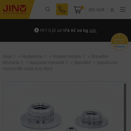
0
CZK
|
EUR
PET-G již od
174 Kč za kg
zde.
Úvod
>
Modelařina
>
Stavba modelu
>
Stavební
bižuterie
>
Spojovací materiál
>
Speciální
> Upevňovací
matice M5 nízká 4 ks 1024