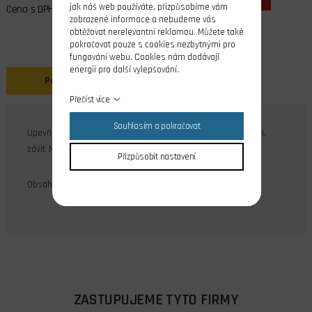
jak náš web používáte, přizpůsobíme vám
Cena s DPH
zobrazené informace a nebudeme vás
obtěžovat nerelevantní reklamou. Můžete také
pokračovat pouze s cookies nezbytnými pro
fungování webu. Cookies nám dodávají
energii pro další vylepšování.
Popis
Přečíst více
Souhlasím a pokračovat
Upevňovací matice nízká z hliníkové slitiny, montáž lepením,
závit M5.
Přizpůsobit nastavení
Obsah balení: 4 ks
ZASTUPUJEME TYTO FIRMY