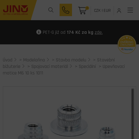
0
CZK
|
EUR
PET-G již od
174 Kč za kg
zde.
Úvod
>
Modelařina
>
Stavba modelu
>
Stavební
bižuterie
>
Spojovací materiál
>
Speciální
> Upevňovací
matice M6 10 ks 1011