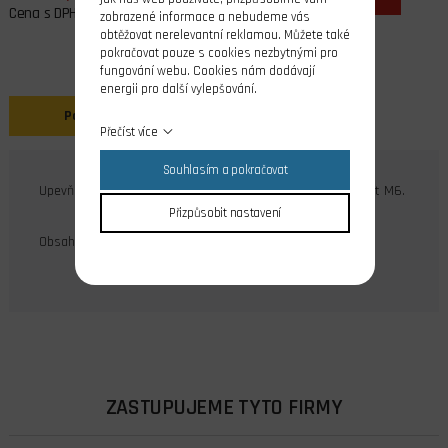
Cena s DPH
zobrazené informace a nebudeme vás
obtěžovat nerelevantní reklamou. Můžete také
pokračovat pouze s cookies nezbytnými pro
fungování webu. Cookies nám dodávají
energii pro další vylepšování.
Popis
Přečíst více
Souhlasím a pokračovat
Upevňovací matice z hliníkové slitiny, montáž lepením, závit M6.
Přizpůsobit nastavení
Obsah balení: 10 ks
ZASTUPUJEME TYTO FIRMY