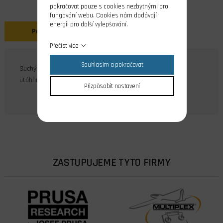
pokračovat pouze s cookies nezbytnými pro
fungování webu. Cookies nám dodávají
energii pro další vylepšování.
Popis
Přečíst více
Souhlasím a pokračovat
Suchý zip z pevného materiálu. Používaný u vrtulníku na
utáhnutí lipol baterií nebo v obřích modelech letadel.
Přizpůsobit nastavení
ZASTUPUJEME TYTO FIRMY