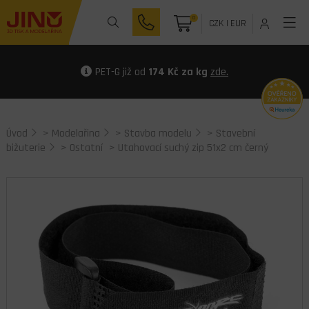
0
CZK
|
EUR
PET-G již od
174 Kč za kg
zde.
Úvod
>
Modelařina
>
Stavba modelu
>
Stavební
bižuterie
>
Ostatní
> Utahovací suchý zip 51x2 cm černý