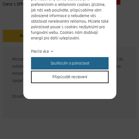
Cena s DPH
preferenčním a reklamním cookies zjistíme,
jak náš web používáte, přizpůsobíme vám
zobrazené informace a nebudeme vás
obtěžovat nerelevantní reklamou. Můžete také
pokračovat pouze s cookies nezbytnými pro
fungování webu. Cookies nám dodávají
Popis
energii pro další vylepšování.
Přečíst více
Mosazné niklované micro koncovky táhla určené pro použití do
Souhlasím a pokračovat
ovládacích pák s otvorem pr.1 v případech, kdy je požadována
mimořádně obtížná rozebiratelnost a vysoká bezpečnost
Přizpůsobit nastavení
spojení. Jistícím prvkem je pojistný kroužek Quicklock.
Obsah balení: 6 ks