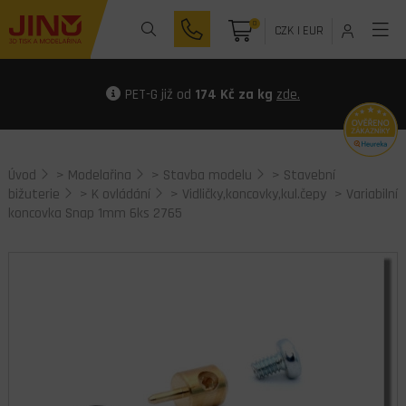
0
CZK
|
EUR
PET-G již od
174 Kč za kg
zde.
Úvod
>
Modelařina
>
Stavba modelu
>
Stavební
bižuterie
>
K ovládání
>
Vidličky,koncovky,kul.čepy
> Variabilní
koncovka Snap 1mm 6ks 2765