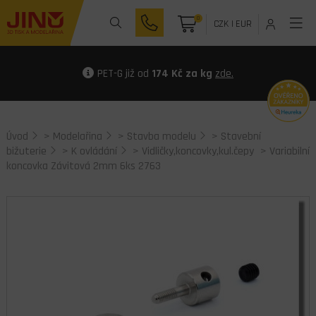
0
CZK
|
EUR
PET-G již od
174 Kč za kg
zde.
Úvod
>
Modelařina
>
Stavba modelu
>
Stavební
bižuterie
>
K ovládání
>
Vidličky,koncovky,kul.čepy
> Variabilní
koncovka Závitová 2mm 6ks 2763