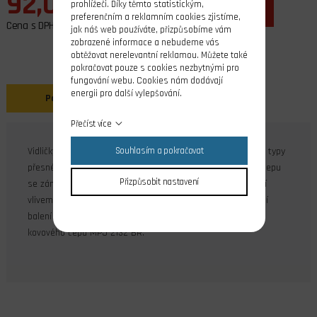
92,00 Kč
prohlížeči. Díky těmto statistickým,
ks
do košíku
preferenčním a reklamním cookies zjistíme,
Cena s DPH
jak náš web používáte, přizpůsobíme vám
zobrazené informace a nebudeme vás
obtěžovat nerelevantní reklamou. Můžete také
pokračovat pouze s cookies nezbytnými pro
fungování webu. Cookies nám dodávají
energii pro další vylepšování.
Popis
Přečíst více
Vidličky se speciálním kovovým čepem vhodné pro všechny typy
Souhlasím a pokračovat
přesného spojení táhel a ovládacích pák. Konec kovového čepu
Přizpůsobit nastavení
se zámkem minimalizuje nebezpečí samovolného rozpojení
vlivem únavy nebo vibrací. K dispozici v bílé barvě. Součástí
balení jsou kovové čepy průměr 2 mm. Náhradní balení
kovového čepu MPJ 2132 BR.