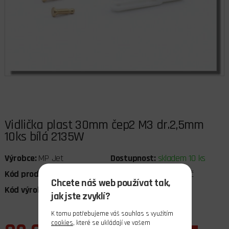
Vidlička plast 30mm čep2 M3 dr.2,5mm
10ks bílá 2135W
Výrobce:
MP Jet
Dostupnost:
skladem 10 ks
Kód produktu:
050164
Cena bez DPH:
76,03 Kč
Chcete náš web používat tak,
Kód výrobce:
MPJ.2135W
DPH:
21%
jak jste zvyklí?
K tomu potřebujeme váš souhlas s využitím
cookies
, které se ukládají ve vašem