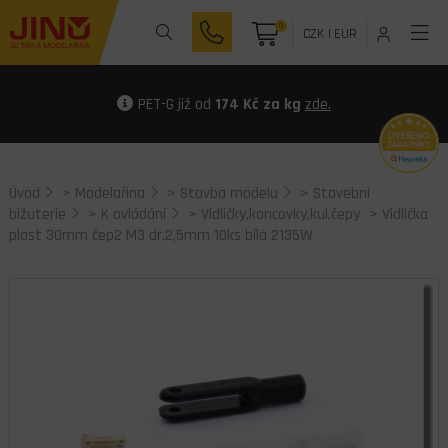
0
CZK
|
EUR
PET-G již od
174 Kč za kg
zde.
Úvod
>
Modelařina
>
Stavba modelu
>
Stavební
bižuterie
>
K ovládání
>
Vidličky,koncovky,kul.čepy
> Vidlička
plast 30mm čep2 M3 dr.2,5mm 10ks bílá 2135W