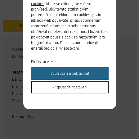
cookies
, které se ukládají ve vašem
prohlížeči. Díky těmto statistickým,
preferenčním a reklamním cookies zjistíme,
jak náš web používáte, přizpůsobíme vám
Popis
zobrazené informace a nebudeme vás
obtěžovat nerelevantní reklamou. Můžete také
pokračovat pouze s cookies nezbytnými pro
fungování webu. Cookies nám dodávají
energii pro další vylepšování.
Vyrobeno z vysoce kvalitní pružinové oceli která se neunaví
během používání. Proti rzi chráněno pozinkováním.
Přečíst více
Technické parametry:
Souhlasím a pokračovat
Délka: 30,2 mm
Průměr čepu: 1,6 mm
Přizpůsobit nastavení
Rozteč pro páku: 2,6mm
Závit: M2,5
Belení: 10ks