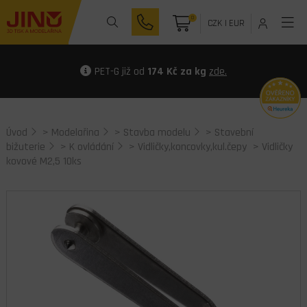
0
CZK
|
EUR
PET-G již od
174 Kč za kg
zde.
Úvod
>
Modelařina
>
Stavba modelu
>
Stavební
bižuterie
>
K ovládání
>
Vidličky,koncovky,kul.čepy
> Vidličky
kovové M2,5 10ks