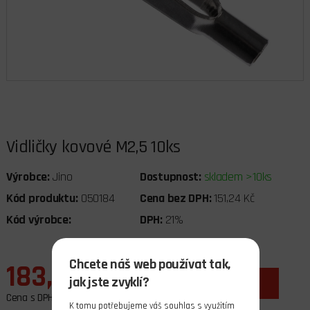
Vidličky kovové M2,5 10ks
Výrobce:
Jino
Dostupnost:
skladem >10ks
Kód produktu:
050184
Cena bez DPH:
151,24 Kč
Kód výrobce:
DPH:
21%
Chcete náš web používat tak,
183,00 Kč
jak jste zvyklí?
ks
do košíku
Cena s DPH
K tomu potřebujeme váš souhlas s využitím