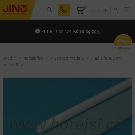
0
CZK
|
EUR
PET-G již od
174 Kč za kg
zde.
Úvod
>
Modelařina
>
Stavba modelu
> Vlies šíře 100 cm
balení 10 m