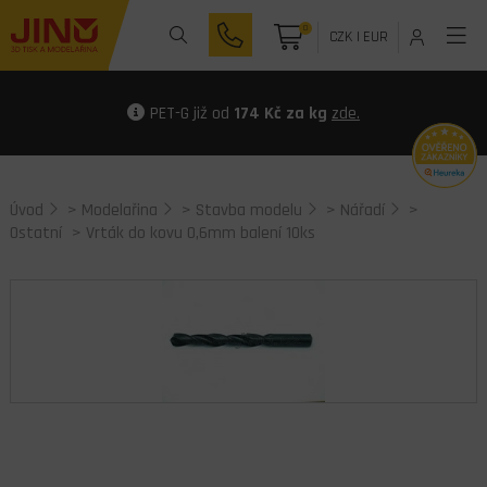
0
CZK
|
EUR
PET-G již od
174 Kč za kg
zde.
Úvod
>
Modelařina
>
Stavba modelu
>
Nářadí
>
Ostatní
> Vrták do kovu 0,6mm balení 10ks