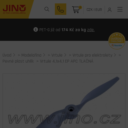
0
CZK
|
EUR
PET-G již od
174 Kč za kg
zde.
Úvod
>
Modelařina
>
Vrtule
>
Vrtule pro elektrolety
>
Pevné plast uhlík
> Vrtule 4,1x4,1 EP APC TLAČNÁ