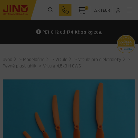
0
CZK
|
EUR
PET-G již od
174 Kč za kg
zde.
Úvod
>
Modelařina
>
Vrtule
>
Vrtule pro elektrolety
>
Pevné plast uhlík
> Vrtule 4,5x3 H GWS