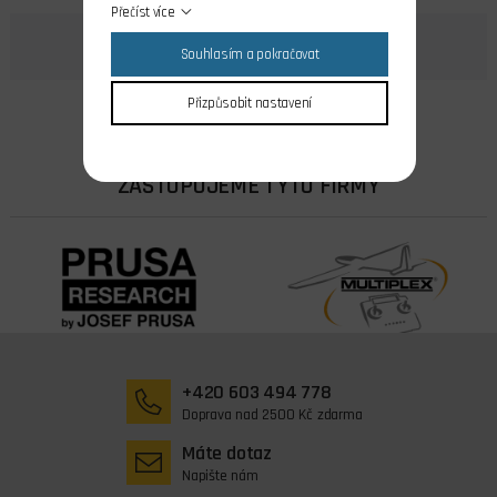
Přečíst více
Souhlasím a pokračovat
Přizpůsobit nastavení
ZASTUPUJEME TYTO FIRMY
+420 603 494 778
Doprava nad 2500 Kč zdarma
Máte dotaz
Napište nám