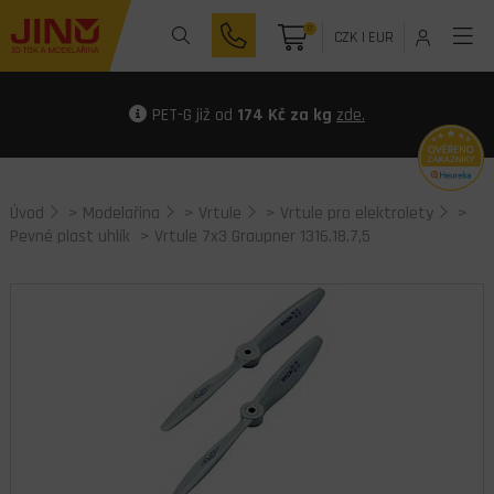
0
CZK
|
EUR
PET-G již od
174 Kč za kg
zde.
Úvod
>
Modelařina
>
Vrtule
>
Vrtule pro elektrolety
>
Pevné plast uhlík
> Vrtule 7x3 Graupner 1316.18.7,5