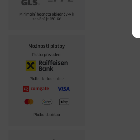
Minimální hodnota objednávky k
zaslání je 150 Kč
Možnosti platby
Platba převodem
Platba kartou online
Platba dobírkou