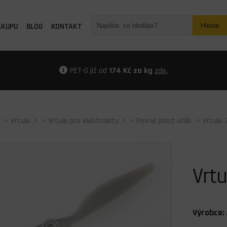
ÁKUPU
BLOG
KONTAKT
Hledat
PET-G již od
174 Kč za kg
zde.
>
Vrtule
>
Vrtule pro elektrolety
>
Pevné plast uhlík
> Vrtule
Vrt
Výrobce: