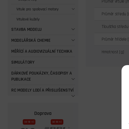
Průměr vrtule [
Vrtule pro spalovací motory
Průměr středu 
Vrtulové kužely
Tloušťka středu
STAVBA MODELU
Průměr hřídele 
MODELÁŘSKÁ CHEMIE
MĚŘÍCÍ A AUDIOVIZUÁLNÍ TECHIKA
Hmotnost [g]
SIMULÁTORY
DÁRKOVÉ POUKÁZKY, ČASOPISY A
PUBLIKACE
RC MODELY LODÍ A PŘISLUŠENSTVÍ
Doprava
Od 59 Kč
Od 69 Kč