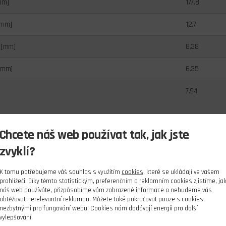
mm]
177.8
[mm]
12.7
 [mm]
8.38
[mm]
6.35
7.94
Chcete náš web používat tak, jak jste
zvyklí?
K tomu potřebujeme váš souhlas s využitím
cookies
, které se ukládají ve vašem
prohlížeči. Díky těmto statistickým, preferenčním a reklamním cookies zjistíme, ja
náš web používáte, přizpůsobíme vám zobrazené informace a nebudeme vás
obtěžovat nerelevantní reklamou. Můžete také pokračovat pouze s cookies
nezbytnými pro fungování webu. Cookies nám dodávají energii pro další
vylepšování.