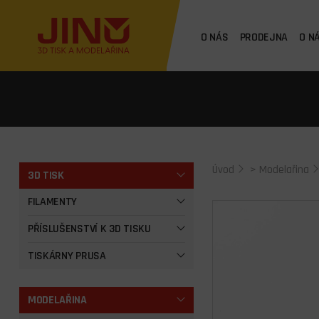
O NÁS
PRODEJNA
O N
Úvod
>
Modelařina
3D TISK
FILAMENTY
PŘÍSLUŠENSTVÍ K 3D TISKU
TISKÁRNY PRUSA
MODELAŘINA