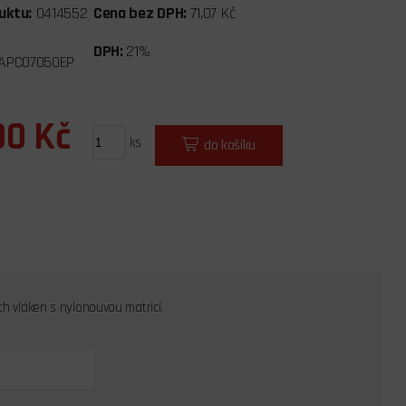
uktu:
0414552
Cena bez DPH:
71,07 Kč
DPH:
21%
APC07050EP
00 Kč
ks
do košíku
ch vláken s nylonouvou matricí.