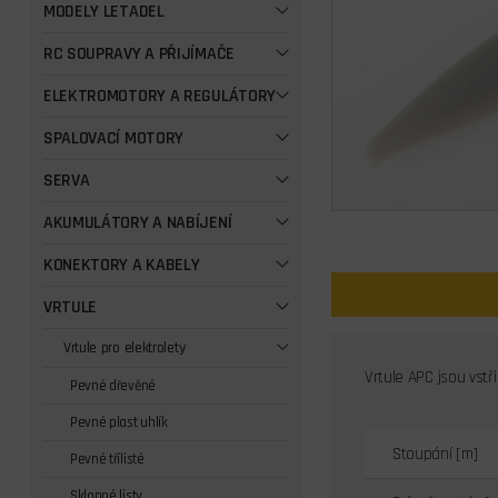
MODELY LETADEL
RC SOUPRAVY A PŘIJÍMAČE
ELEKTROMOTORY A REGULÁTORY
SPALOVACÍ MOTORY
SERVA
AKUMULÁTORY A NABÍJENÍ
KONEKTORY A KABELY
VRTULE
Vrtule pro elektrolety
Vrtule APC jsou vstř
Pevné dřevěné
Pevné plast uhlík
Stoupání [m]
Pevné třílisté
Sklopné listy