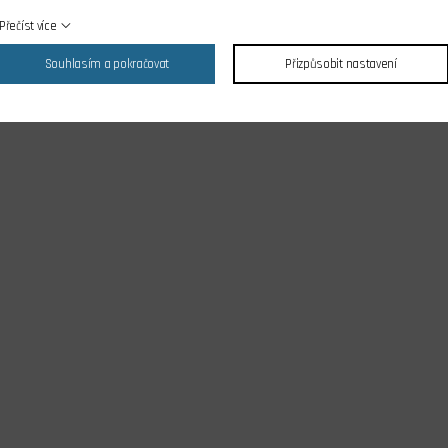
Přečíst více
Souhlasím a pokračovat
Přizpůsobit nastavení