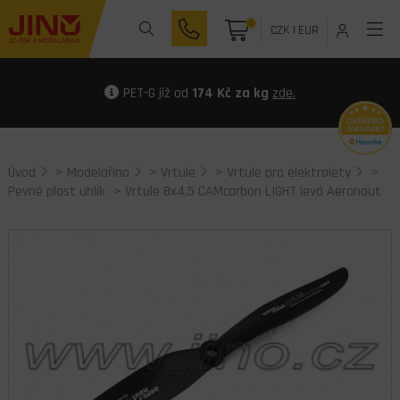
0
CZK
|
EUR
PET-G již od
174 Kč za kg
zde.
Úvod
>
Modelařina
>
Vrtule
>
Vrtule pro elektrolety
>
Pevné plast uhlík
> Vrtule 8x4,5 CAMcarbon LIGHT levá Aeronaut