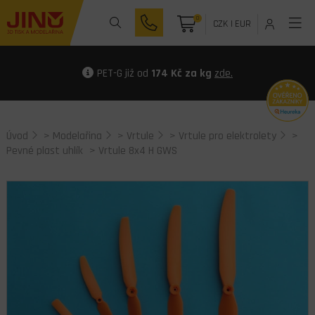
0
CZK
|
EUR
PET-G již od
174 Kč za kg
zde.
Úvod
>
Modelařina
>
Vrtule
>
Vrtule pro elektrolety
>
Pevné plast uhlík
> Vrtule 8x4 H GWS