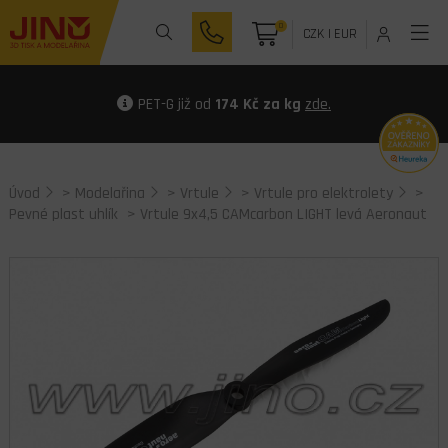
0
CZK
|
EUR
PET-G již od
174 Kč za kg
zde.
Úvod
>
Modelařina
>
Vrtule
>
Vrtule pro elektrolety
>
Pevné plast uhlík
> Vrtule 9x4,5 CAMcarbon LIGHT levá Aeronaut