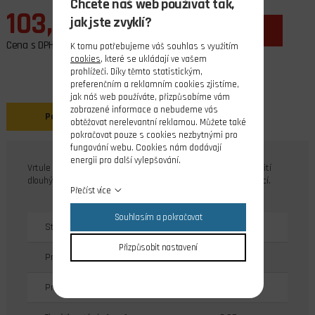
Chcete náš web používat tak,
103,00 Kč
jak jste zvyklí?
ks
do košíku
Cena s DPH
K tomu potřebujeme váš souhlas s využitím
cookies
, které se ukládají ve vašem
prohlížeči. Díky těmto statistickým,
preferenčním a reklamním cookies zjistíme,
jak náš web používáte, přizpůsobíme vám
zobrazené informace a nebudeme vás
Popis
obtěžovat nerelevantní reklamou. Můžete také
pokračovat pouze s cookies nezbytnými pro
fungování webu. Cookies nám dodávají
energii pro další vylepšování.
Vrtule APC jsou vstřikovány z kompozitních materiálů za použití
dlouhých skelných nebo uhlíkových vláken s nylonouvou matricí.
Přečíst více
Souhlasím a pokračovat
Stoupání [m]
0.114
Přizpůsobit nastavení
Průměr vrtule [mm]
228.6
Průměr středu [mm]
20.32