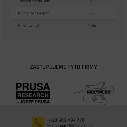
Tloušťka středu [mm]
9.65
Průměr hřídele [mm]
6.35
Hmotnost [g]
17.86
ZASTUPUJEME TYTO FIRMY
+420 603 494 778
Doprava nad 2500 Kč zdarma