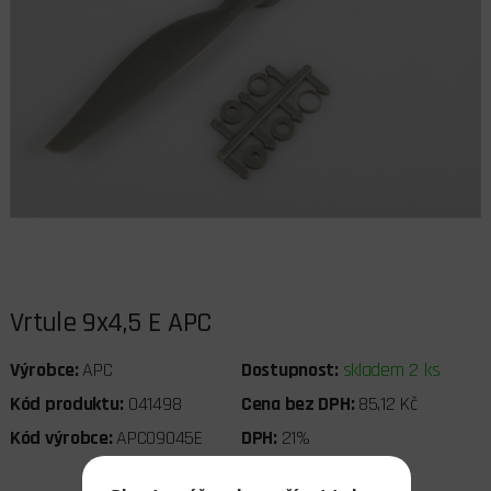
Vrtule 9x4,5 E APC
Výrobce:
APC
Dostupnost:
skladem 2 ks
Kód produktu:
041498
Cena bez DPH:
85,12 Kč
Kód výrobce:
APC09045E
DPH:
21%