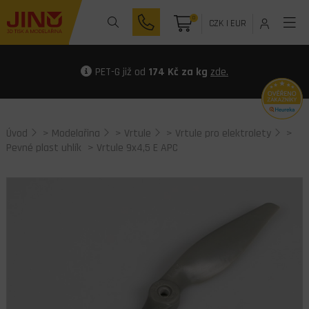
0
CZK
|
EUR
PET-G již od
174 Kč za kg
zde.
Úvod
>
Modelařina
>
Vrtule
>
Vrtule pro elektrolety
>
Pevné plast uhlík
> Vrtule 9x4,5 E APC