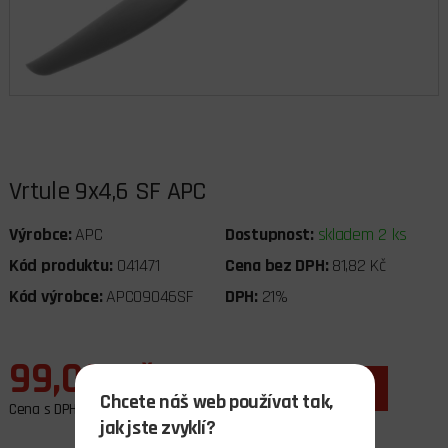
Vrtule 9x4,6 SF APC
Výrobce:
APC
Dostupnost:
skladem 2 ks
Kód produktu:
041471
Cena bez DPH:
81,82 Kč
Kód výrobce:
APC09046SF
DPH:
21%
99,00 Kč
ks
do košíku
Chcete náš web používat tak,
Cena s DPH
jak jste zvyklí?