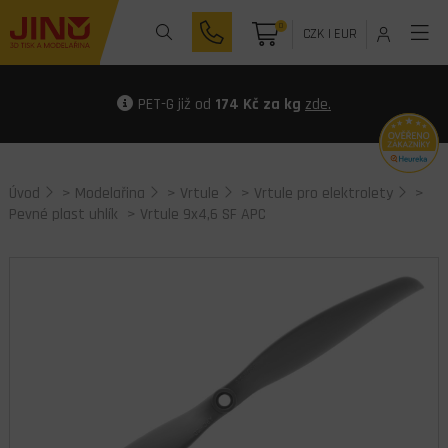
0
CZK
|
EUR
PET-G již od
174 Kč za kg
zde.
Úvod
>
Modelařina
>
Vrtule
>
Vrtule pro elektrolety
>
Pevné plast uhlík
> Vrtule 9x4,6 SF APC