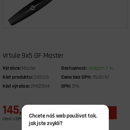
Vrtule 9x5 GF Master
Výrobce:
Master
Dostupnost:
skladem 2 ks
Kód produktu:
04122.5
Cena bez DPH:
119,83 Kč
Kód výrobce:
2MO2834
DPH:
21%
145,00 Kč
ks
do košíku
Chcete náš web používat tak,
Cena s DPH
jak jste zvyklí?