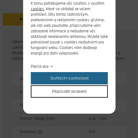
K tomu potřebujeme váš souhlas s využitím
cookies
, které se ukládají ve vašem
prohlížeči. Díky těmto statistickým,
Popis
preferenčním a reklamním cookies zjistíme,
jak náš web používáte, přizpůsobíme vám
zobrazené informace a nebudeme vás
obtěžovat nerelevantní reklamou. Můžete také
Výkonné vrtule pro R/C modely letadel - řada GF. Řada GF je
pokračovat pouze s cookies nezbytnými pro
speciálně navržena pro sportovní létání a vysoce výkonné R/C
fungování webu. Cookies nám dodávají
letadla s elektro nebo benzínovým motorem. Pro max.pevnost a
energii pro další vylepšování.
odolnost jsou vyrobeny z kompozitu vyztuženého skelným vláknem.
Přečíst více
Souhlasím a pokračovat
Stoupání [m]
0.127
Přizpůsobit nastavení
Průměr vrtule [mm]
229
Tloušťka středu [mm]
11.1
Průměr hřídele [mm]
6.35 - 7.94
Hmotnost [g]
14.5