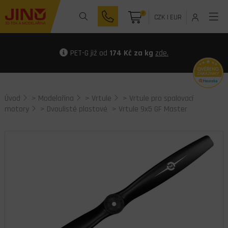
0
CZK
|
EUR
PET-G již od
174 Kč za kg
zde.
Úvod
>
Modelařina
>
Vrtule
>
Vrtule pro spalovací
motory
>
Dvoulisté plastové
> Vrtule 9x5 GF Master