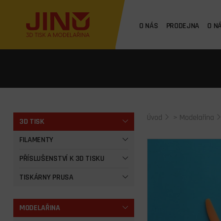
O NÁS
PRODEJNA
O N
Úvod
>
Modelařina
3D TISK
FILAMENTY
PŘÍSLUŠENSTVÍ K 3D TISKU
TISKÁRNY PRUSA
MODELAŘINA