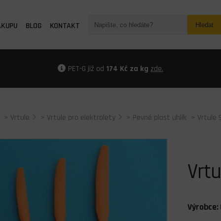
ÁKUPU
BLOG
KONTAKT
Hledat
PET-G již od
174 Kč za kg
zde.
>
Vrtule
>
Vrtule pro elektrolety
>
Pevné plast uhlík
> Vrtule
Vrt
Výrobce: