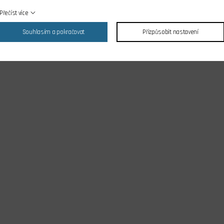
Přečíst více
Souhlasím a pokračovat
Přizpůsobit nastavení