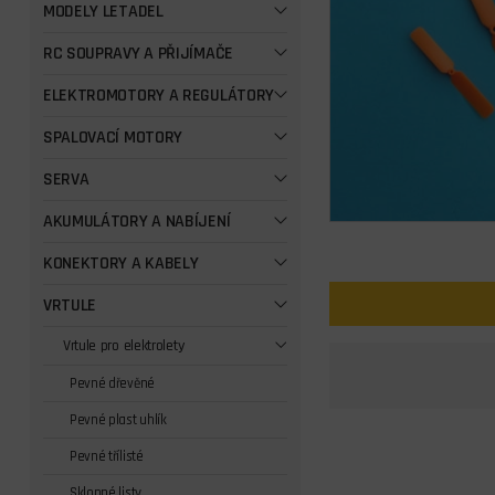
MODELY LETADEL
RC SOUPRAVY A PŘIJÍMAČE
ELEKTROMOTORY A REGULÁTORY
SPALOVACÍ MOTORY
SERVA
AKUMULÁTORY A NABÍJENÍ
KONEKTORY A KABELY
VRTULE
Vrtule pro elektrolety
Pevné dřevěné
Pevné plast uhlík
Pevné třílisté
Sklopné listy