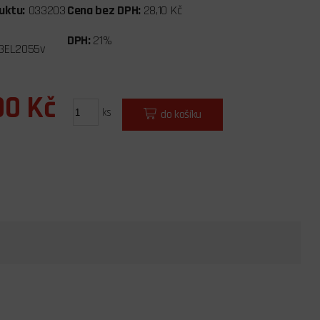
uktu:
033203
Cena bez DPH:
28,10 Kč
DPH:
21%
3EL2055v
00 Kč
ks
do košíku