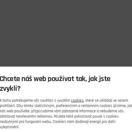
Chcete náš web používat tak, jak jste
zvyklí?
K tomu potřebujeme váš souhlas s využitím
cookies
, které se ukládají ve vašem
prohlížeči. Díky těmto statistickým, preferenčním a reklamním cookies zjistíme, ja
náš web používáte, přizpůsobíme vám zobrazené informace a nebudeme vás
obtěžovat nerelevantní reklamou. Můžete také pokračovat pouze s cookies
nezbytnými pro fungování webu. Cookies nám dodávají energii pro další
vylepšování.