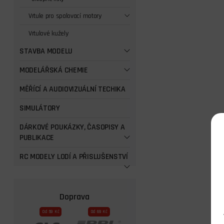
Vrtule pro spalovací motory
Vrtulové kužely
STAVBA MODELU
MODELÁŘSKÁ CHEMIE
MĚŘÍCÍ A AUDIOVIZUÁLNÍ TECHIKA
SIMULÁTORY
DÁRKOVÉ POUKÁZKY, ČASOPISY A
PUBLIKACE
RC MODELY LODÍ A PŘISLUŠENSTVÍ
Doprava
Od 59 Kč
Od 69 Kč