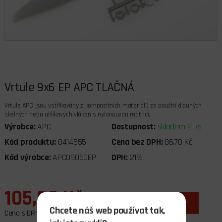
Vrtule 9x6 EP APC TLAČNÁ
Vrtule APC jsou vstřikovány z kompozitních materiálů za použití dlouhých
skelných nebo uhlíkových vláken s nylonouvou matricí.
Výrobce:
APC
Dostupnost:
skladem 2 ks
Kód produktu:
0414555
Cena bez DPH:
86,78 Kč
Kód výrobce:
APC09060EP
DPH:
21%
105,00 Kč
ks
do košíku
Chcete náš web používat tak,
Cena s DPH