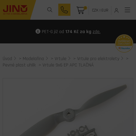
0
CZK
|
EUR
PET-G již od
174 Kč za kg
zde.
Úvod
>
Modelařina
>
Vrtule
>
Vrtule pro elektrolety
>
Pevné plast uhlík
> Vrtule 9x6 EP APC TLAČNÁ