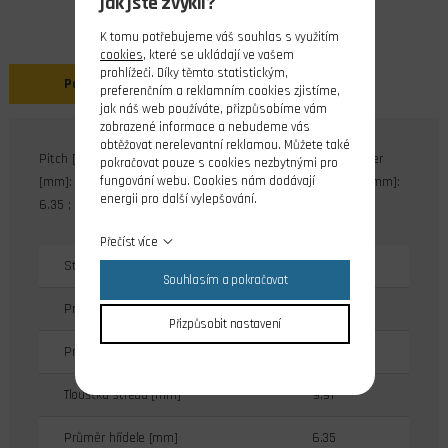
jak jste zvyklí?
K tomu potřebujeme váš souhlas s využitím
cookies
, které se ukládají ve vašem
prohlížeči. Díky těmto statistickým,
Popis
preferenčním a reklamním cookies zjistíme,
jak náš web používáte, přizpůsobíme vám
zobrazené informace a nebudeme vás
obtěžovat nerelevantní reklamou. Můžete také
Pitch [m]: 0.152 ; Prop diameter [mm]: 228.6 ; Hub diameter
pokračovat pouze s cookies nezbytnými pro
fungování webu. Cookies nám dodávají
[mm]: 20.32 ; Hub thickness [mm]: 9.91 ; Shaft diameter [mm]:
energii pro další vylepšování.
6.35 ; Weight [g]: 17.86
Přečíst více
Stoupání [m]
0.152
Souhlasím a pokračovat
Průměr vrtule [mm]
228.6
Přizpůsobit nastavení
Průměr středu [mm]
20.32
Tloušťka středu [mm]
9.91
Průměr hřídele [mm]
6.35