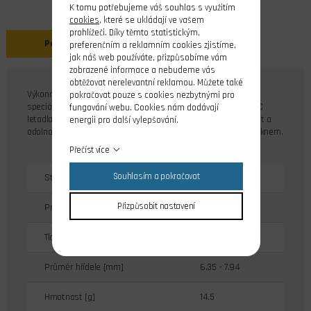
K tomu potřebujeme váš souhlas s využitím
cookies
, které se ukládají ve vašem
prohlížeči. Díky těmto statistickým,
Popis
preferenčním a reklamním cookies zjistíme,
jak náš web používáte, přizpůsobíme vám
zobrazené informace a nebudeme vás
obtěžovat nerelevantní reklamou. Můžete také
Výkonné vrtule pro R/C modely letadel - řada GF. Řada GF je
pokračovat pouze s cookies nezbytnými pro
speciálně navržena pro sportovní létání a vysoce výkonné R/C
fungování webu. Cookies nám dodávají
letadla s elektro nebo benzínovým motorem. Pro max.pevnost a
energii pro další vylepšování.
odolnost jsou vyrobeny z kompozitu vyztuženého skelným vláknem.
Přečíst více
Souhlasím a pokračovat
Stoupání [m]
0.152
Přizpůsobit nastavení
Průměr vrtule [mm]
229
Tloušťka středu [mm]
11.1
Průměr hřídele [mm]
6.35 - 7.94
Hmotnost [g]
14.5