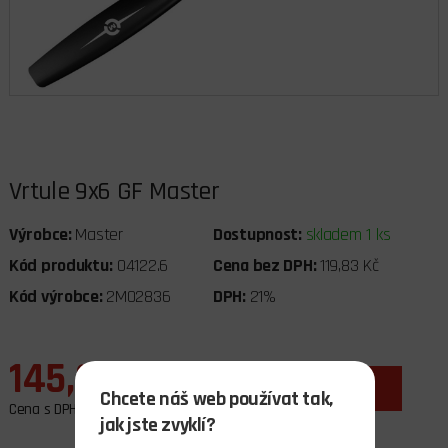
Vrtule 9x6 GF Master
Výrobce:
Master
Dostupnost:
skladem 1 ks
Kód produktu:
04122.6
Cena bez DPH:
119,83 Kč
Kód výrobce:
2MO2836
DPH:
21%
145,00 Kč
ks
do košíku
Chcete náš web používat tak,
Cena s DPH
jak jste zvyklí?