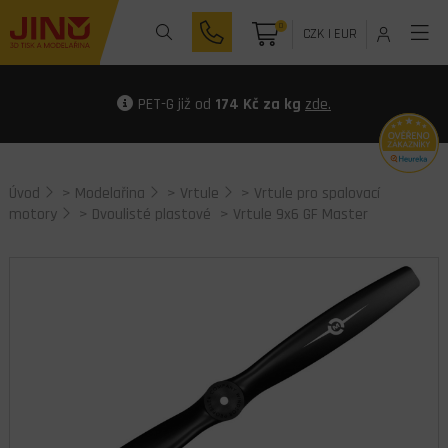
0
CZK
|
EUR
PET-G již od
174 Kč za kg
zde.
Úvod
>
Modelařina
>
Vrtule
>
Vrtule pro spalovací
motory
>
Dvoulisté plastové
> Vrtule 9x6 GF Master