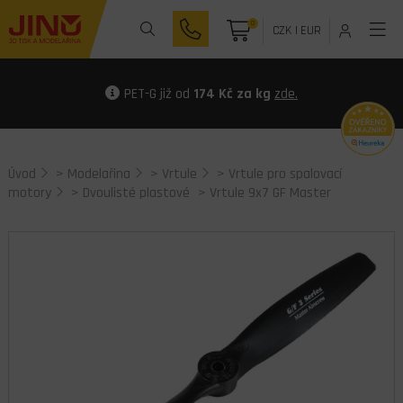
0
CZK
|
EUR
PET-G již od
174 Kč za kg
zde.
Úvod
>
Modelařina
>
Vrtule
>
Vrtule pro spalovací
motory
>
Dvoulisté plastové
> Vrtule 9x7 GF Master