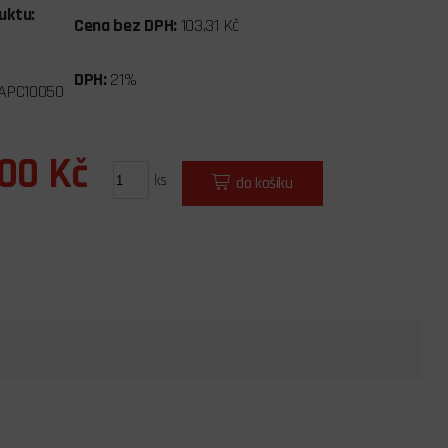
uktu:
Cena bez DPH:
103,31 Kč
DPH:
21%
APC10050
,00 Kč
ks
do košíku