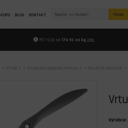
ÁKUPU
BLOG
KONTAKT
Hledat
PET-G již od
174 Kč za kg
zde.
>
Vrtule
>
Vrtule pro spalovací motory
>
Dvoulisté plastové
>
Vrtu
Výrobce: