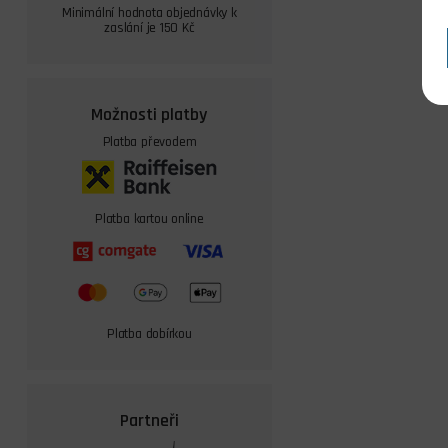
Minimální hodnota objednávky k
zaslání je 150 Kč
Možnosti platby
Platba převodem
Platba kartou online
Platba dobírkou
Partneři