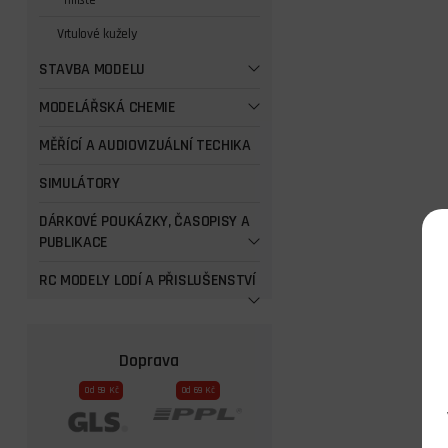
Třílisté
Vrtulové kužely
STAVBA MODELU
MODELÁŘSKÁ CHEMIE
MĚŘÍCÍ A AUDIOVIZUÁLNÍ TECHIKA
SIMULÁTORY
DÁRKOVÉ POUKÁZKY, ČASOPISY A
PUBLIKACE
RC MODELY LODÍ A PŘISLUŠENSTVÍ
Doprava
Od 59 Kč
Od 69 Kč