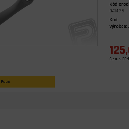
Kód prod
04142.5
Kód
výrobce:
125
Cena s DPH
Popis