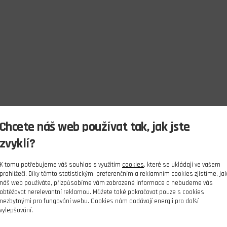
Chcete náš web používat tak, jak jste
zvyklí?
K tomu potřebujeme váš souhlas s využitím
cookies
, které se ukládají ve vašem
prohlížeči. Díky těmto statistickým, preferenčním a reklamním cookies zjistíme, ja
náš web používáte, přizpůsobíme vám zobrazené informace a nebudeme vás
obtěžovat nerelevantní reklamou. Můžete také pokračovat pouze s cookies
nezbytnými pro fungování webu. Cookies nám dodávají energii pro další
vylepšování.