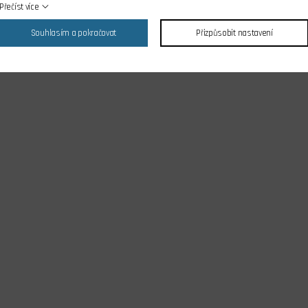
Přečíst více
Souhlasím a pokračovat
Přizpůsobit nastavení