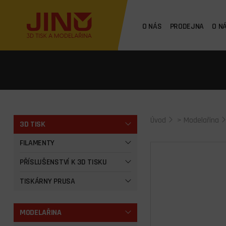
O NÁS
PRODEJNA
O N
Úvod
>
Modelařina
3D TISK
FILAMENTY
PŘÍSLUŠENSTVÍ K 3D TISKU
TISKÁRNY PRUSA
MODELAŘINA