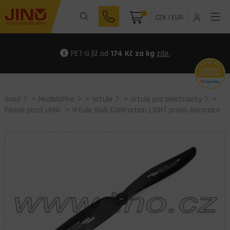
0
CZK
|
EUR
PET-G již od
174 Kč za kg
zde.
Úvod
>
Modelařina
>
Vrtule
>
Vrtule pro elektrolety
>
Pevné plast uhlík
> Vrtule 10x6 CAMcarbon LIGHT pravá Aeronaut