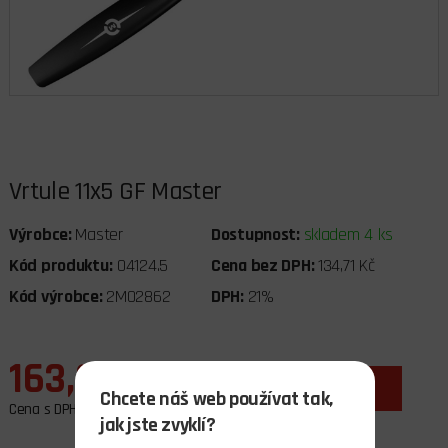
Vrtule 11x5 GF Master
Výrobce:
Master
Dostupnost:
skladem 4 ks
Kód produktu:
04124.5
Cena bez DPH:
134,71 Kč
Kód výrobce:
2MO2862
DPH:
21%
163,00 Kč
ks
do košíku
Chcete náš web používat tak,
Cena s DPH
jak jste zvyklí?