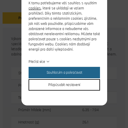
K tomu potřebujeme váš souhlas s využitím
cookies
, které se ukládají ve vašem
prohlížeči. Díky těmto statistickým,
Popis
preferenčním a reklamním cookies zjistíme,
jak náš web používáte, přizpůsobíme vám
zobrazené informace a nebudeme vás
obtěžovat nerelevantní reklamou. Můžete také
Výkonné vrtule pro R/C modely letadel - řada GF. Řada GF je
pokračovat pouze s cookies nezbytnými pro
speciálně navržena pro sportovní létání a vysoce výkonné R/C
fungování webu. Cookies nám dodávají
letadla s elektro nebo benzínovým motorem. Pro max.pevnost a
energii pro další vylepšování.
odolnost jsou vyrobeny z kompozitu vyztuženého skelným vláknem.
Přečíst více
Souhlasím a pokračovat
Stoupání [m]
0.127
Přizpůsobit nastavení
Průměr vrtule [mm]
279
Tloušťka středu [mm]
14.3
Průměr hřídele [mm]
6.35 - 7.94
Hmotnost [g]
26.1