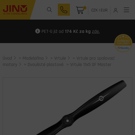
0
CZK
|
EUR
PET-G již od
174 Kč za kg
zde.
Úvod
>
Modelařina
>
Vrtule
>
Vrtule pro spalovací
motory
>
Dvoulisté plastové
> Vrtule 11x5 GF Master