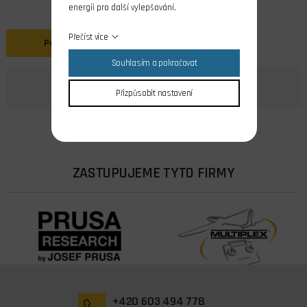
energii pro další vylepšování.
Přečíst více
Popis
Souhlasím a pokračovat
Přizpůsobit nastavení
ZASTUPUJEME TYTO FIRMY
+420 603 494 778