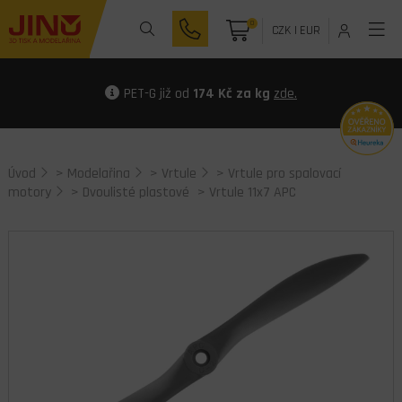
0
CZK
|
EUR
PET-G již od
174 Kč za kg
zde.
Úvod
>
Modelařina
>
Vrtule
>
Vrtule pro spalovací
motory
>
Dvoulisté plastové
> Vrtule 11x7 APC