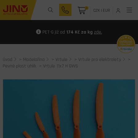
0
CZK
|
EUR
PET-G již od
174 Kč za kg
zde.
Úvod
>
Modelařina
>
Vrtule
>
Vrtule pro elektrolety
>
Pevné plast uhlík
> Vrtule 11x7 H GWS