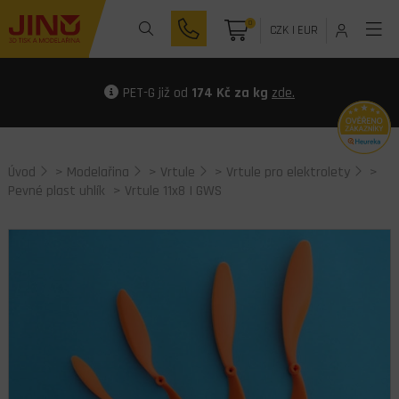
0
CZK
|
EUR
PET-G již od
174 Kč za kg
zde.
Úvod
>
Modelařina
>
Vrtule
>
Vrtule pro elektrolety
>
Pevné plast uhlík
> Vrtule 11x8 I GWS