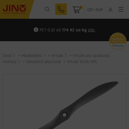
0
CZK
|
EUR
PET-G již od
174 Kč za kg
zde.
Úvod
>
Modelařina
>
Vrtule
>
Vrtule pro spalovací
motory
>
Dvoulisté plastové
> Vrtule 12x10 APC