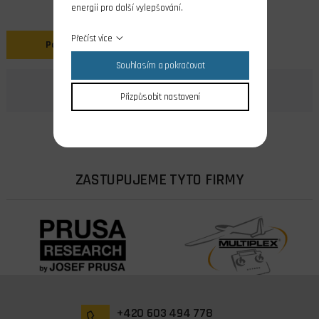
energii pro další vylepšování.
Přečíst více
Popis
Souhlasím a pokračovat
Přizpůsobit nastavení
ZASTUPUJEME TYTO FIRMY
+420 603 494 778