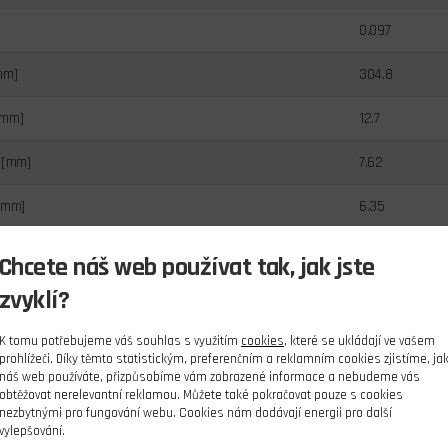
0.097
mm]
304.8
[mm]
12.7
 [mm]
7.62
[mm]
6.35
17.86
Chcete náš web používat tak, jak jste
zvyklí?
K tomu potřebujeme váš souhlas s využitím
cookies
, které se ukládají ve vašem
prohlížeči. Díky těmto statistickým, preferenčním a reklamním cookies zjistíme, ja
náš web používáte, přizpůsobíme vám zobrazené informace a nebudeme vás
obtěžovat nerelevantní reklamou. Můžete také pokračovat pouze s cookies
nezbytnými pro fungování webu. Cookies nám dodávají energii pro další
vylepšování.