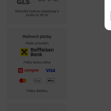
Minimální hodnota objednávky k
zaslání je 150 Kč
Možnosti platby
Platba převodem
Platba kartou online
Platba dobírkou