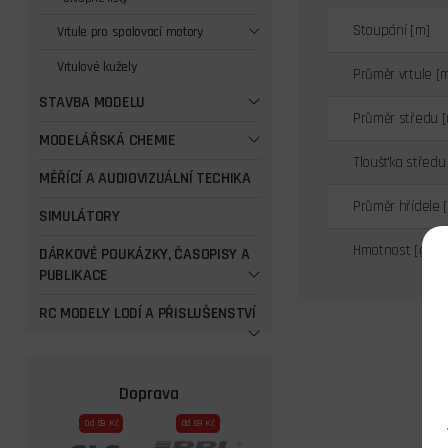
Stoupání [m]
Vrtule pro spalovací motory
Vrtulové kužely
Průměr vrtule [
STAVBA MODELU
Průměr středu 
MODELÁŘSKÁ CHEMIE
Tloušťka středu
MĚŘÍCÍ A AUDIOVIZUÁLNÍ TECHIKA
Průměr hřídele 
SIMULÁTORY
Hmotnost [g]
DÁRKOVÉ POUKÁZKY, ČASOPISY A
PUBLIKACE
RC MODELY LODÍ A PŘISLUŠENSTVÍ
Doprava
Od 59 Kč
Od 69 Kč