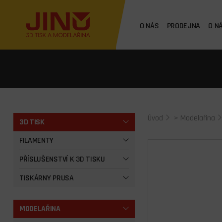
O NÁS
PRODEJNA
O N
Úvod
>
Modelařina
3D TISK
FILAMENTY
PŘÍSLUŠENSTVÍ K 3D TISKU
TISKÁRNY PRUSA
MODELAŘINA