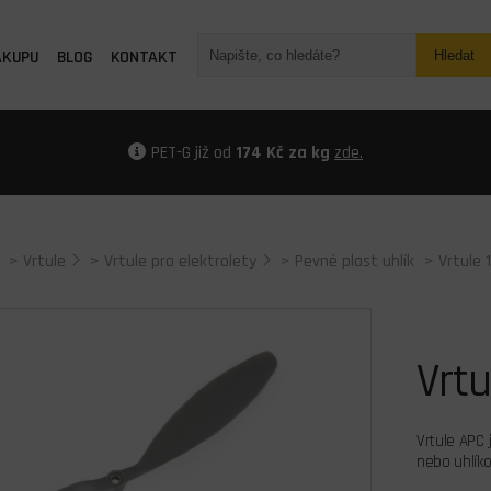
ÁKUPU
BLOG
KONTAKT
Hledat
PET-G již od
174 Kč za kg
zde.
>
Vrtule
>
Vrtule pro elektrolety
>
Pevné plast uhlík
> Vrtule
Vrt
Vrtule APC 
nebo uhlíko