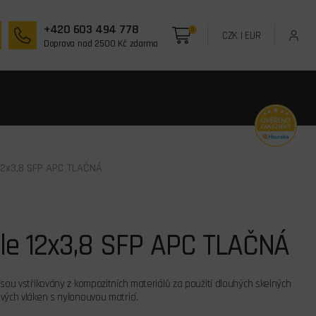
+420 603 494 778
0
CZK
|
EUR
Doprava nad 2500 Kč zdarma
 12x3,8 SFP APC TLAČNÁ
ule 12x3,8 SFP APC TLAČNÁ
jsou vstřikovány z kompozitních materiálů za použití dlouhých skelných
vých vláken s nylonouvou matricí.