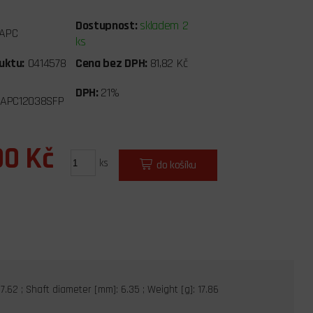
Dostupnost:
skladem 2
APC
ks
uktu:
0414578
Cena bez DPH:
81,82 Kč
DPH:
21%
.APC12038SFP
00 Kč
ks
do košíku
7.62 ; Shaft diameter [mm]: 6.35 ; Weight [g]: 17.86