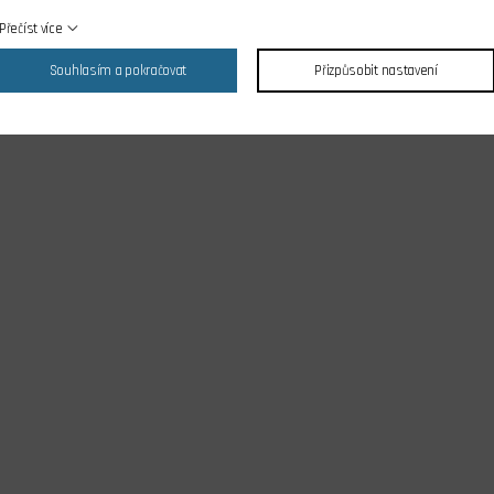
Přečíst více
Souhlasím a pokračovat
Přizpůsobit nastavení