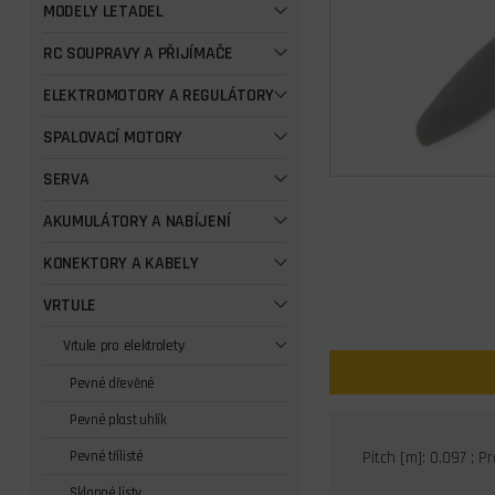
MODELY LETADEL
RC SOUPRAVY A PŘIJÍMAČE
ELEKTROMOTORY A REGULÁTORY
SPALOVACÍ MOTORY
SERVA
AKUMULÁTORY A NABÍJENÍ
KONEKTORY A KABELY
VRTULE
Vrtule pro elektrolety
Pevné dřevěné
Pevné plast uhlík
Pevné třílisté
Pitch [m]: 0.097 ; 
Sklopné listy